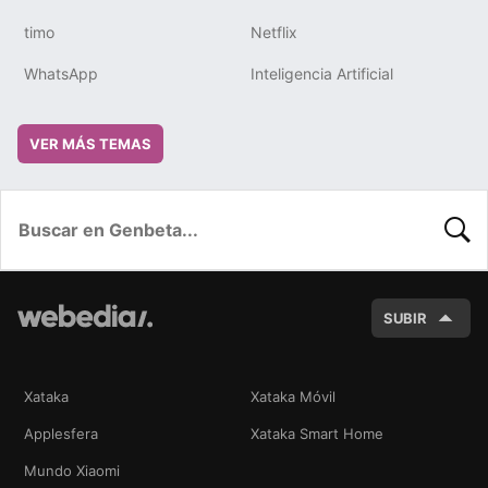
timo
Netflix
WhatsApp
Inteligencia Artificial
VER MÁS TEMAS
BUSC
SUBIR
Xataka
Xataka Móvil
Applesfera
Xataka Smart Home
Mundo Xiaomi