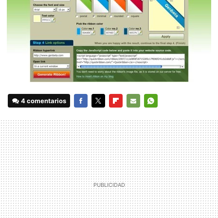
4 comentarios
FACEBOOK
TWITTER
FLIPBOARD
E-
WHATSAPP
MAIL