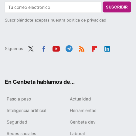
SUSCRIBIR
Suscribiéndote aceptas nuestra
política de privacidad
Síguenos
Twit
Fac
You
Tele
RSS
Flip
Link
ter
ebo
tub
gra
boa
edIn
ok
e
m
rd
En Genbeta hablamos de...
Paso a paso
Actualidad
Inteligencia artificial
Herramientas
Seguridad
Genbeta dev
Redes sociales
Laboral