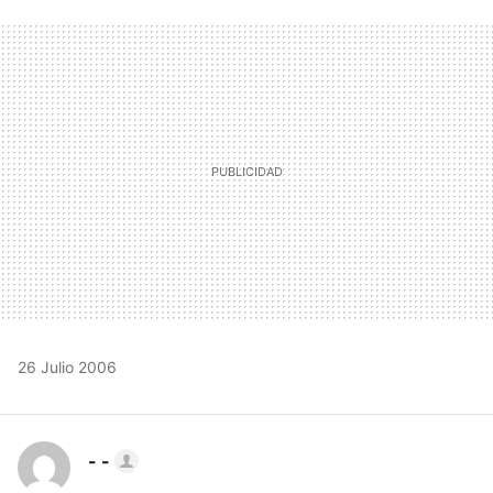
FACEBOOK
TWITTER
FLIPBOARD
E-
WHATSAPP
MAIL
26 Julio 2006
- -