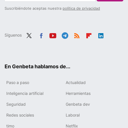
Suscribiéndote aceptas nuestra
política de privacidad
Síguenos
Twit
Fac
You
Tele
RSS
Flip
Link
ter
ebo
tub
gra
boa
edIn
ok
e
m
rd
En Genbeta hablamos de...
Paso a paso
Actualidad
Inteligencia artificial
Herramientas
Seguridad
Genbeta dev
Redes sociales
Laboral
timo
Netflix