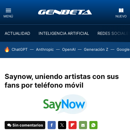
MENÚ
NUEVO
ACTUALIDAD
INTELIGENCIA ARTIFICIAL
REDES SOCIALE
HOY SE HABLA DE
ChatGPT
Anthropic
OpenAI
Generación Z
Google
Saynow, uniendo artistas con sus
fans por teléfono móvil
Sin comentarios