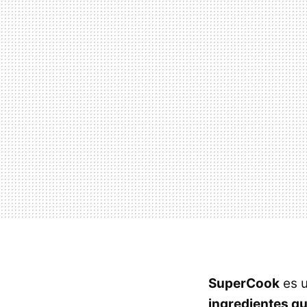
SuperCook
es 
ingredientes q