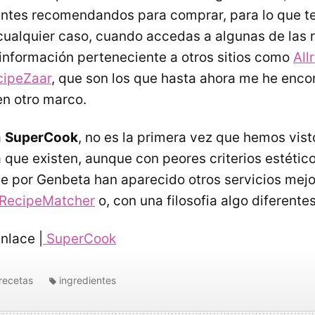
ientes recomendandos para comprar, para lo que te
 cualquier caso, cuando accedas a algunas de las 
información perteneciente a otros sitios como
All
cipeZaar
, que son los que hasta ahora me he enco
en otro marco.
a
SuperCook
, no es la primera vez que hemos vist
a que existen, aunque con peores criterios estétic
e por Genbeta han aparecido otros servicios mejo
RecipeMatcher
o, con una filosofia algo diferente
nlace |
SuperCook
recetas
ingredientes