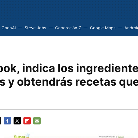
OpenAI
Steve Jobs
Generación Z
Google Maps
Androi
ok, indica los ingredient
s y obtendrás recetas qu
FACEBOOK
TWITTER
FLIPBOARD
E-
MAIL