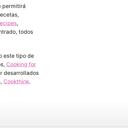
 permitirá
recetas,
recipes
,
ntrado, todos
o este tipo de
os,
Cooking for
r desarrollados
s,
Cookthink
.