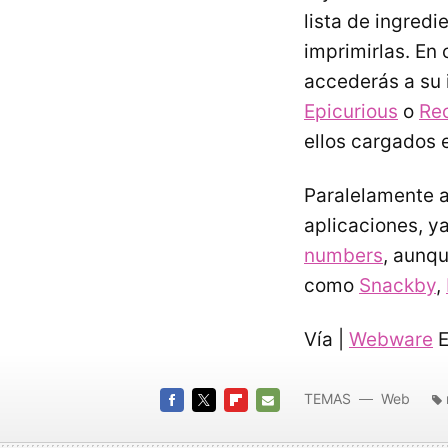
lista de ingred
imprimirlas. En
accederás a su 
Epicurious
o
Re
ellos cargados 
Paralelamente 
aplicaciones, y
numbers
, aunqu
como
Snackby
,
Vía |
Webware
E
TEMAS
Web
FACEBOOK
TWITTER
FLIPBOARD
E-