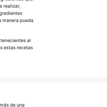
 realizar,
ngredientes
ta manera pueda
rtenecientes al
as estas recetas
emás de una