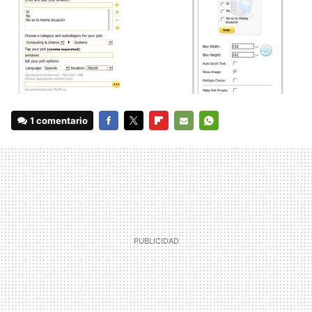
1 comentario
FACEBOOK
TWITTER
FLIPBOARD
E-
WHATSAPP
MAIL