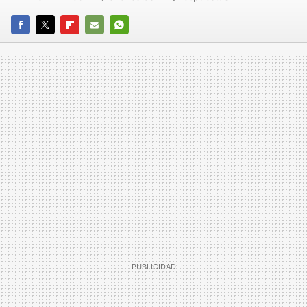
FACEBOOK
TWITTER
FLIPBOARD
E-
WHATSAPP
MAIL