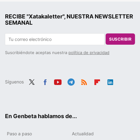
RECIBE "Xatakaletter", NUESTRA NEWSLETTER
SEMANAL
SUSCRIBIR
Suscribiéndote aceptas nuestra
política de privacidad
Síguenos
Twit
Fac
You
Tele
RSS
Flip
Link
ter
ebo
tub
gra
boa
edIn
ok
e
m
rd
En Genbeta hablamos de...
Paso a paso
Actualidad