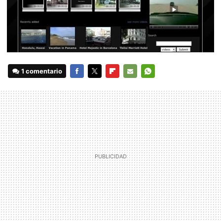
1 comentario
FACEBOOK
TWITTER
FLIPBOARD
E-
WHATSAPP
MAIL