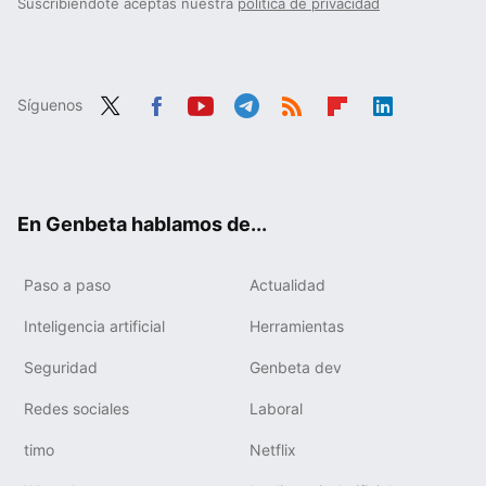
Suscribiéndote aceptas nuestra
política de privacidad
Síguenos
Twit
Fac
You
Tele
RSS
Flip
Link
ter
ebo
tub
gra
boa
edIn
ok
e
m
rd
En Genbeta hablamos de...
Paso a paso
Actualidad
Inteligencia artificial
Herramientas
Seguridad
Genbeta dev
Redes sociales
Laboral
timo
Netflix