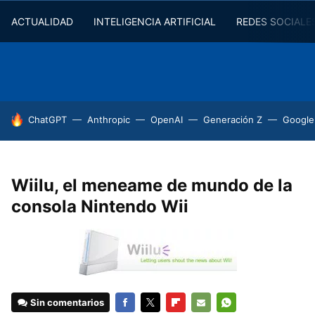
ACTUALIDAD
INTELIGENCIA ARTIFICIAL
REDES SOCIALE
HOY SE HABLA DE
ChatGPT
Anthropic
OpenAI
Generación Z
Google
Wiilu, el meneame de mundo de la
consola Nintendo Wii
Sin comentarios