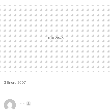
FACEBOOK
TWITTER
FLIPBOARD
E-
WHATSAPP
MAIL
3 Enero 2007
- -