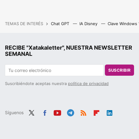
TEMAS DE INTERÉS
Chat GPT
IA Disney
Clave Windows
RECIBE "Xatakaletter", NUESTRA NEWSLETTER
SEMANAL
SUSCRIBIR
Suscribiéndote aceptas nuestra
política de privacidad
Síguenos
Twit
Fac
You
Tele
RSS
Flip
Link
ter
ebo
tub
gra
boa
edIn