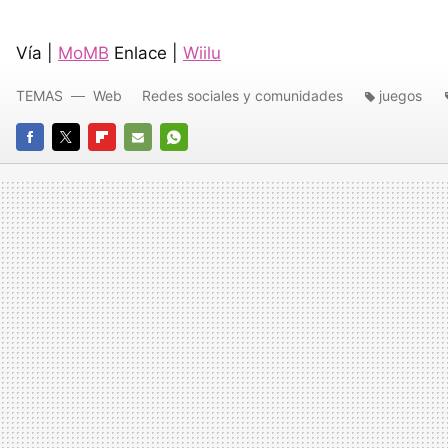
Vía |
MoMB
Enlace |
Wiilu
TEMAS
Web
Redes sociales y comunidades
juegos
FACEBOOK
TWITTER
FLIPBOARD
E-
WHATSAPP
MAIL