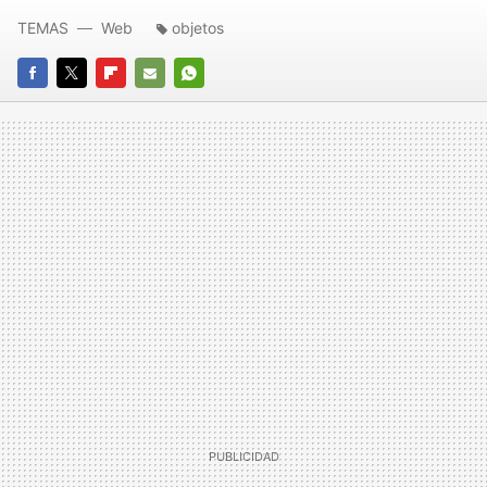
TEMAS
Web
objetos
FACEBOOK
TWITTER
FLIPBOARD
E-
WHATSAPP
MAIL