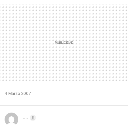
FACEBOOK
TWITTER
FLIPBOARD
E-
WHATSAPP
MAIL
4 Marzo 2007
- -