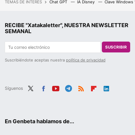
TEMAS DE INTERÉS
Chat GPT
IA Disney
Clave Windows
RECIBE "Xatakaletter", NUESTRA NEWSLETTER
SEMANAL
SUSCRIBIR
Suscribiéndote aceptas nuestra
política de privacidad
Síguenos
Twit
Fac
You
Tele
RSS
Flip
Link
ter
ebo
tub
gra
boa
edIn
ok
e
m
rd
En Genbeta hablamos de...