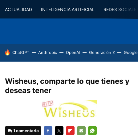
ACTUALIDAD
INTELIGENCIA ARTIFICIAL
REDES SOCIALE
HOY SE HABLA DE
ChatGPT
Anthropic
OpenAI
Generación Z
Google
Wisheus, comparte lo que tienes y
deseas tener
1 comentario