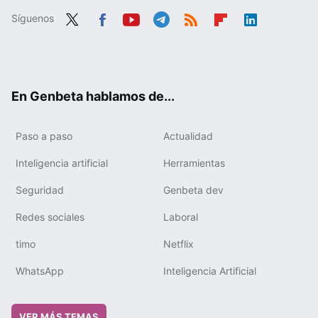
Síguenos
Twit
Fac
You
Tele
RSS
Flip
Link
ter
ebo
tub
gra
boa
edIn
ok
e
m
rd
En Genbeta hablamos de...
Paso a paso
Actualidad
Inteligencia artificial
Herramientas
Seguridad
Genbeta dev
Redes sociales
Laboral
timo
Netflix
WhatsApp
Inteligencia Artificial
VER MÁS TEMAS