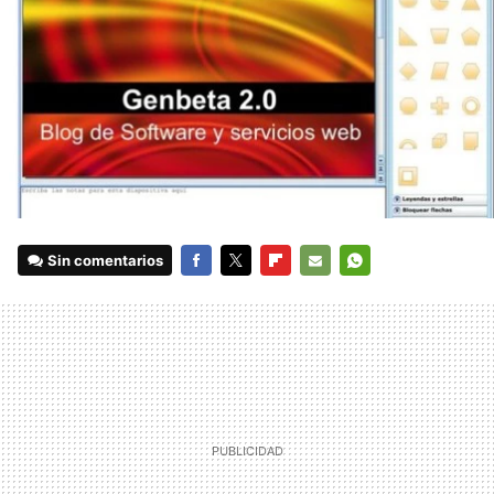
Sin comentarios
FACEBOOK
TWITTER
FLIPBOARD
E-
WHATSAPP
MAIL