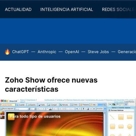
ACTUALIDAD
INTELIGENCIA ARTIFICIAL
REDES SOCIALE
HOY SE HABLA DE
ChatGPT
Anthropic
OpenAI
Steve Jobs
Generaci
Zoho Show ofrece nuevas
características