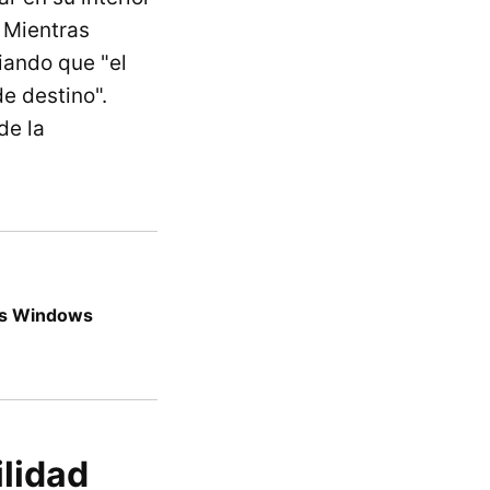
. Mientras
ciando que "el
e destino".
de la
es Windows
ilidad