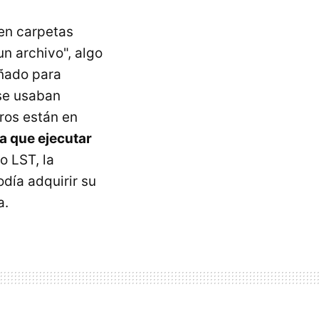
 en carpetas
un archivo", algo
eñado para
 se usaban
eros están en
a que ejecutar
o LST, la
día adquirir su
a.