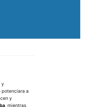
 y
 potenciara a
acen y
iba
, mientras