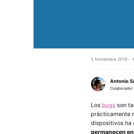
5 Noviembre 2018
A
Antonio S
Colaborador
Los
bugs
son ta
prácticamente n
dispositivos ha
permanecen en l