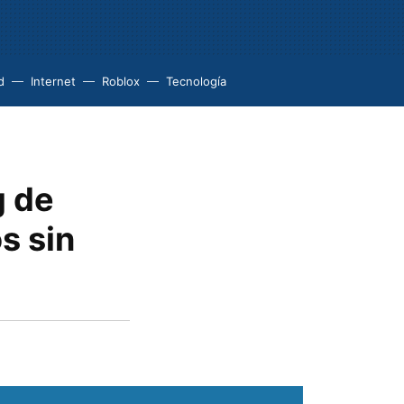
d
Internet
Roblox
Tecnología
g de
s sin