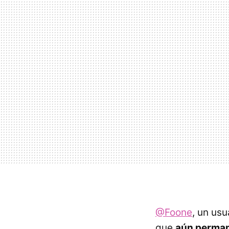
@Foone
, un usu
que
aún perma