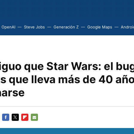
OpenAI
Steve Jobs
Generación Z
Google Maps
Androi
iguo que Star Wars: el bu
 que lleva más de 40 año
narse
FACEBOOK
TWITTER
FLIPBOARD
E-
MAIL