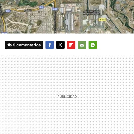
9 comentarios
FACEBOOK
TWITTER
FLIPBOARD
E-
WHATSAPP
MAIL