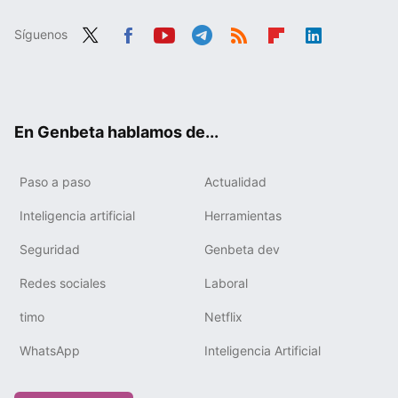
Síguenos
Twit
Fac
You
Tele
RSS
Flip
Link
ter
ebo
tub
gra
boa
edIn
ok
e
m
rd
En Genbeta hablamos de...
Paso a paso
Actualidad
Inteligencia artificial
Herramientas
Seguridad
Genbeta dev
Redes sociales
Laboral
timo
Netflix
WhatsApp
Inteligencia Artificial