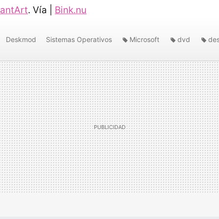
antArt
. Vía |
Bink.nu
Deskmod
Sistemas Operativos
Microsoft
dvd
de
Windows Vista