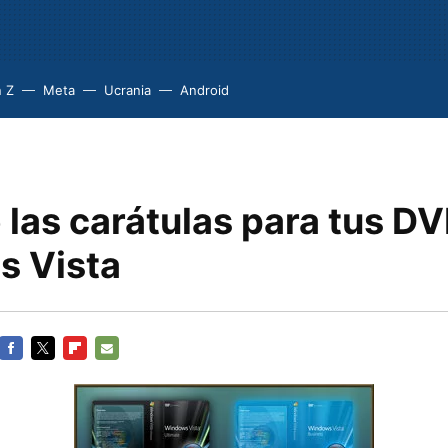
 Z
Meta
Ucrania
Android
 las carátulas para tus D
 Vista
FACEBOOK
TWITTER
FLIPBOARD
E-
MAIL