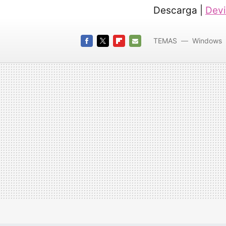
Descarga |
Devi
TEMAS
Windows
Diseño
FACEBOOK
TWITTER
FLIPBOARD
E-
MAIL