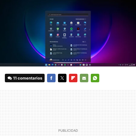
11 comentarios
FACEBOOK
TWITTER
FLIPBOARD
E-
WHATSAPP
MAIL