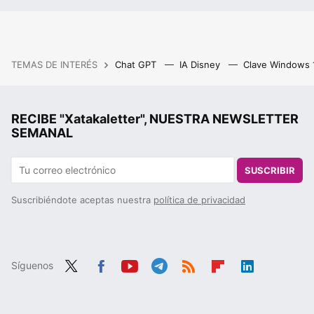
TEMAS DE INTERÉS
Chat GPT
IA Disney
Clave Windows
RECIBE "Xatakaletter", NUESTRA NEWSLETTER
SEMANAL
SUSCRIBIR
Suscribiéndote aceptas nuestra
política de privacidad
Síguenos
Twit
Fac
You
Tele
RSS
Flip
Link
ter
ebo
tub
gra
boa
edIn