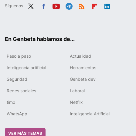
Síguenos
Twit
Fac
You
Tele
RSS
Flip
Link
ter
ebo
tub
gra
boa
edIn
ok
e
m
rd
En Genbeta hablamos de...
Paso a paso
Actualidad
Inteligencia artificial
Herramientas
Seguridad
Genbeta dev
Redes sociales
Laboral
timo
Netflix
WhatsApp
Inteligencia Artificial
VER MÁS TEMAS