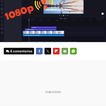
8 comentarios
FACEBOOK
TWITTER
FLIPBOARD
E-
WHATSAPP
MAIL