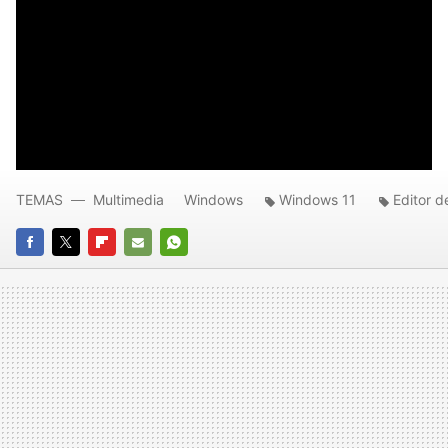
TEMAS
Multimedia
Windows
Windows 11
Editor d
FACEBOOK
TWITTER
FLIPBOARD
E-
WHATSAPP
MAIL