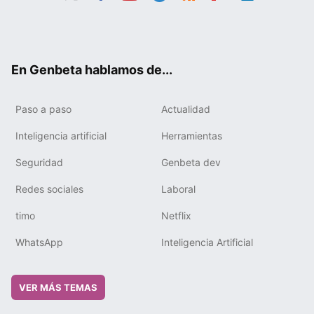
Twit
Fac
You
Tele
RSS
Flip
Link
ter
ebo
tub
gra
boa
edIn
ok
e
m
rd
En Genbeta hablamos de...
Paso a paso
Actualidad
Inteligencia artificial
Herramientas
Seguridad
Genbeta dev
Redes sociales
Laboral
timo
Netflix
WhatsApp
Inteligencia Artificial
VER MÁS TEMAS