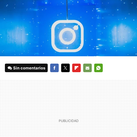
Sin comentarios
FACEBOOK
TWITTER
FLIPBOARD
E-
WHATSAPP
MAIL