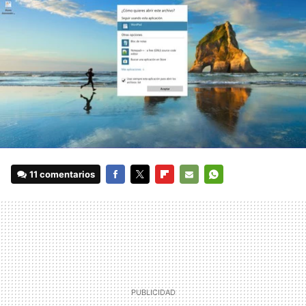
11 comentarios
FACEBOOK
TWITTER
FLIPBOARD
E-
WHATSAPP
MAIL