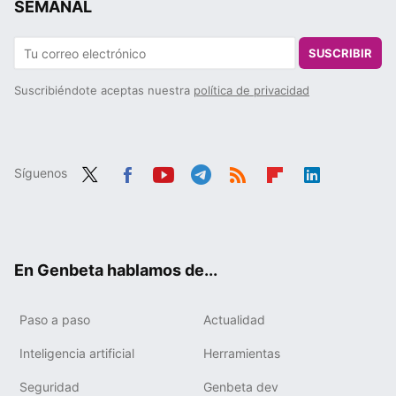
SEMANAL
SUSCRIBIR
Suscribiéndote aceptas nuestra
política de privacidad
Síguenos
Twit
Fac
You
Tele
RSS
Flip
Link
ter
ebo
tub
gra
boa
edIn
ok
e
m
rd
En Genbeta hablamos de...
Paso a paso
Actualidad
Inteligencia artificial
Herramientas
Seguridad
Genbeta dev