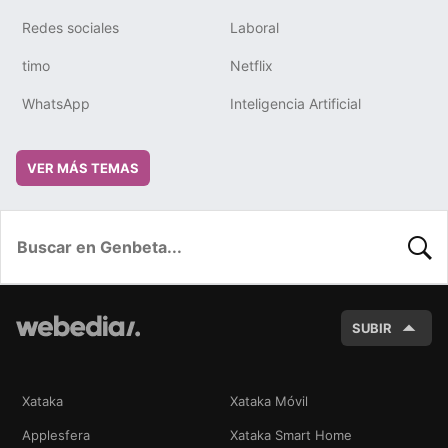
Redes sociales
Laboral
timo
Netflix
WhatsApp
Inteligencia Artificial
VER MÁS TEMAS
BUSC
SUBIR
Xataka
Xataka Móvil
Applesfera
Xataka Smart Home