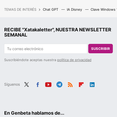
TEMAS DE INTERÉS
Chat GPT
IA Disney
Clave Windows
RECIBE "Xatakaletter", NUESTRA NEWSLETTER
SEMANAL
SUSCRIBIR
Suscribiéndote aceptas nuestra
política de privacidad
Síguenos
Twit
Fac
You
Tele
RSS
Flip
Link
ter
ebo
tub
gra
boa
edIn
ok
e
m
rd
En Genbeta hablamos de...