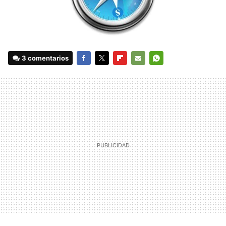
3 comentarios
FACEBOOK
TWITTER
FLIPBOARD
E-
WHATSAPP
MAIL