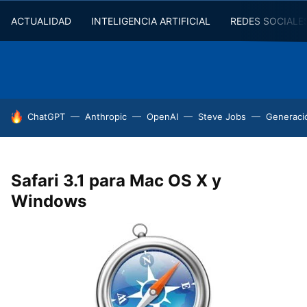
ACTUALIDAD
INTELIGENCIA ARTIFICIAL
REDES SOCIALE
HOY SE HABLA DE
ChatGPT
Anthropic
OpenAI
Steve Jobs
Generaci
Safari 3.1 para Mac OS X y
Windows