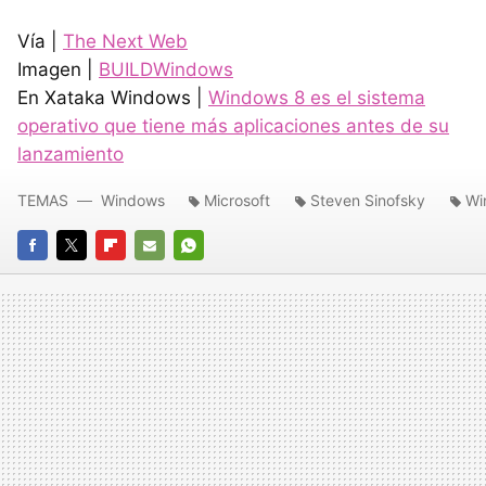
Vía |
The Next Web
Imagen |
BUILDW
indows
En Xataka Windows |
Windows 8 es el sistema
operativo que tiene más aplicaciones antes de su
lanzamiento
TEMAS
Windows
Microsoft
Steven Sinofsky
Wi
FACEBOOK
TWITTER
FLIPBOARD
E-
WHATSAPP
MAIL