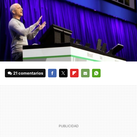
21 comentarios
FACEBOOK
TWITTER
FLIPBOARD
E-
WHATSAPP
MAIL