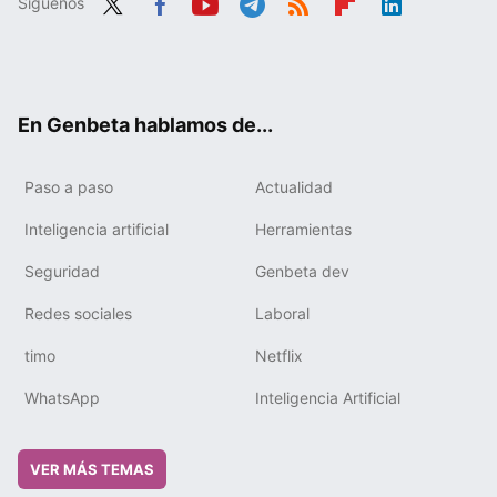
Síguenos
Twit
Fac
You
Tele
RSS
Flip
Link
ter
ebo
tub
gra
boa
edIn
ok
e
m
rd
En Genbeta hablamos de...
Paso a paso
Actualidad
Inteligencia artificial
Herramientas
Seguridad
Genbeta dev
Redes sociales
Laboral
timo
Netflix
WhatsApp
Inteligencia Artificial
VER MÁS TEMAS