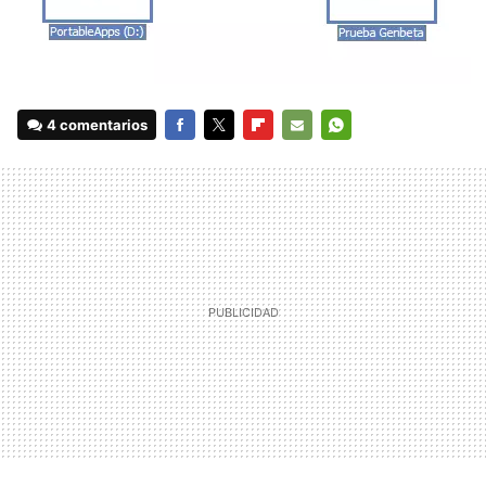
4 comentarios
FACEBOOK
TWITTER
FLIPBOARD
E-
WHATSAPP
MAIL