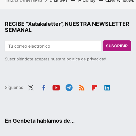
TEMAS DE INTERÉS
Chat GPT
IA Disney
Clave Windows
RECIBE "Xatakaletter", NUESTRA NEWSLETTER
SEMANAL
SUSCRIBIR
Suscribiéndote aceptas nuestra
política de privacidad
Síguenos
Twit
Fac
You
Tele
RSS
Flip
Link
ter
ebo
tub
gra
boa
edIn
ok
e
m
rd
En Genbeta hablamos de...