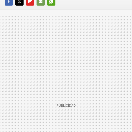
FACEBOOK
TWITTER
FLIPBOARD
E-
WHATSAPP
MAIL