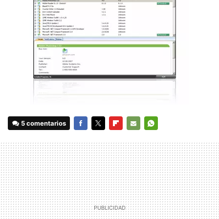
5 comentarios
FACEBOOK
TWITTER
FLIPBOARD
E-
WHATSAPP
MAIL