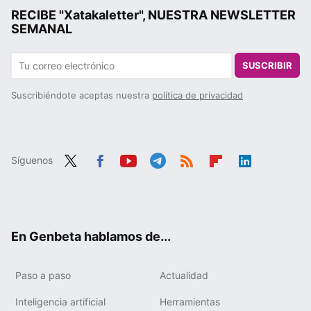
RECIBE "Xatakaletter", NUESTRA NEWSLETTER
SEMANAL
SUSCRIBIR
Suscribiéndote aceptas nuestra
política de privacidad
Síguenos
Twit
Fac
You
Tele
RSS
Flip
Link
ter
ebo
tub
gra
boa
edIn
ok
e
m
rd
En Genbeta hablamos de...
Paso a paso
Actualidad
Inteligencia artificial
Herramientas