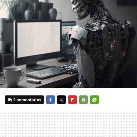
2 comentarios
FACEBOOK
TWITTER
FLIPBOARD
E-
WHATSAPP
MAIL