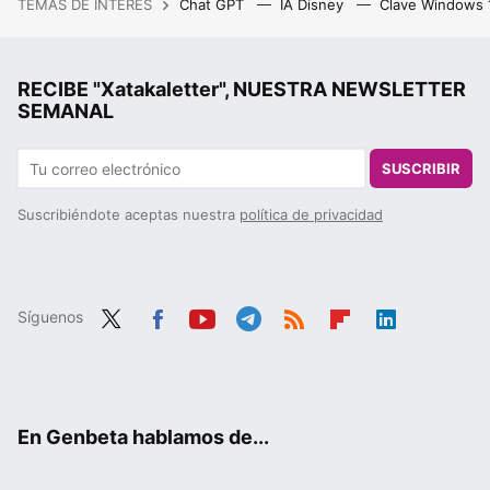
TEMAS DE INTERÉS
Chat GPT
IA Disney
Clave Windows
RECIBE "Xatakaletter", NUESTRA NEWSLETTER
SEMANAL
SUSCRIBIR
Suscribiéndote aceptas nuestra
política de privacidad
Síguenos
Twit
Fac
You
Tele
RSS
Flip
Link
ter
ebo
tub
gra
boa
edIn
ok
e
m
rd
En Genbeta hablamos de...