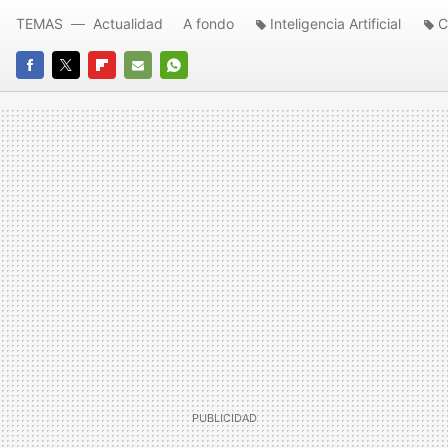
TEMAS
Actualidad
A fondo
Inteligencia Artificial
C
FACEBOOK
TWITTER
FLIPBOARD
E-
WHATSAPP
MAIL