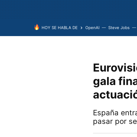
HOY SE HABLA DE
OpenAI
Steve Jobs
Eurovis
gala fin
actuació
España entra
pasar por se