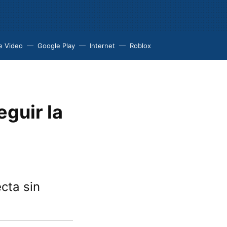
e Video
Google Play
Internet
Roblox
guir la
cta sin