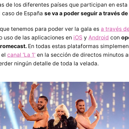
s de los diferentes países que participan en esta
el caso de España
se va a poder seguir a través d
a que tenemos para poder ver la gala es
a través d
 uso de las aplicaciones en
iOS
y
Android
con
opc
hromecast.
En todas estas plataformas simplemen
 el
canal 'La 1'
en la sección de directos minutos a
erder ningún detalle de toda la velada.