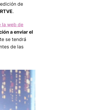
 edición de
e RTVE
.
e la web de
ión a enviar el
te se tendrá
ntes de las