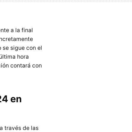
te a la final
concretamente
 se sigue con el
última hora
ción contará con
24 en
a través de las