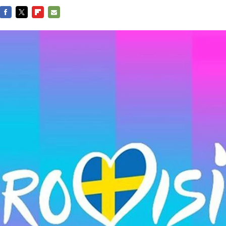
FACEBOOK
TWITTER
FLIPBOARD
E-
MAIL