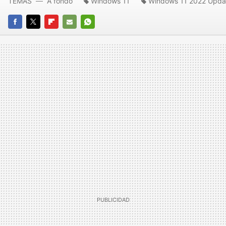
TEMAS
A fondo
Windows 11
Windows 11 2022 Upda
FACEBOOK
TWITTER
FLIPBOARD
E-
WHATSAPP
MAIL