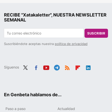
RECIBE "Xatakaletter", NUESTRA NEWSLETTER
SEMANAL
SUSCRIBIR
Suscribiéndote aceptas nuestra
política de privacidad
Síguenos
Twit
Fac
You
Tele
RSS
Flip
Link
ter
ebo
tub
gra
boa
edIn
ok
e
m
rd
En Genbeta hablamos de...
Paso a paso
Actualidad