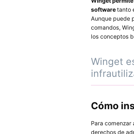
Winget permite a
software
tanto 
Aunque puede pa
comandos, Winge
los conceptos b
Winget es
infrautili
Cómo ins
Para comenzar a
derechos de adm