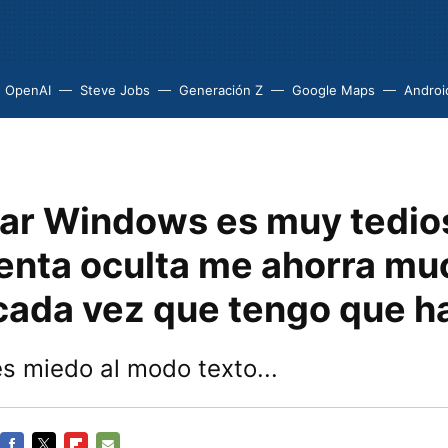
OpenAI
Steve Jobs
Generación Z
Google Maps
Androi
lar Windows es muy tedio
enta oculta me ahorra mu
cada vez que tengo que h
nes miedo al modo texto...