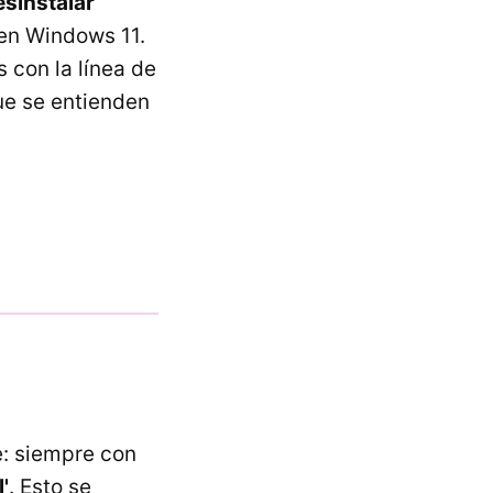
esinstalar
 en Windows 11.
 con la línea de
ue se entienden
e: siempre con
'
. Esto se