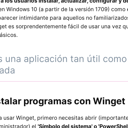
 los usuarios instalar, actualizar, configurar y d
en Windows 10 (a partir de la versión 1709) como
recer intimidante para aquellos no familiarizados
t es sorprendentemente fácil de usar una vez q
ásicos.
 una aplicación tan útil como
zada
talar programas con Winget
 usar Winget, primero necesitas abrir (important
inistrador) el
'Símbolo del sistema' o 'PowerShell