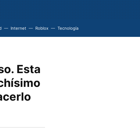
d
Internet
Roblox
Tecnología
so. Esta
chísimo
acerlo