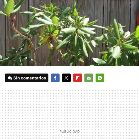
Sin comentarios
FACEBOOK
TWITTER
FLIPBOARD
E-
WHATSAPP
MAIL