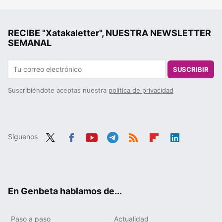
RECIBE "Xatakaletter", NUESTRA NEWSLETTER
SEMANAL
SUSCRIBIR
Suscribiéndote aceptas nuestra
política de privacidad
Síguenos
Twit
Fac
You
Tele
RSS
Flip
Link
ter
ebo
tub
gra
boa
edIn
ok
e
m
rd
En Genbeta hablamos de...
Paso a paso
Actualidad