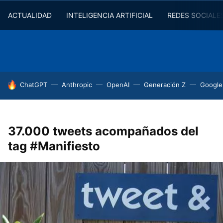
ACTUALIDAD
INTELIGENCIA ARTIFICIAL
REDES SOCIALE
HOY SE HABLA DE
ChatGPT
Anthropic
OpenAI
Generación Z
Google
37.000 tweets acompañados del
tag #Manifiesto