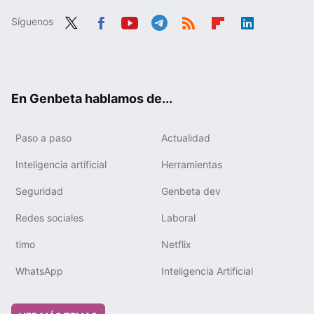
Síguenos
Twit
Fac
You
Tele
RSS
Flip
Link
ter
ebo
tub
gra
boa
edIn
ok
e
m
rd
En Genbeta hablamos de...
Paso a paso
Actualidad
Inteligencia artificial
Herramientas
Seguridad
Genbeta dev
Redes sociales
Laboral
timo
Netflix
WhatsApp
Inteligencia Artificial