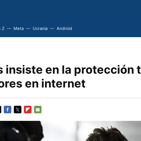
 Z
Meta
Ucrania
Android
 insiste en la protección 
ores en internet
FACEBOOK
TWITTER
FLIPBOARD
E-
MAIL