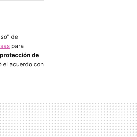
iso" de
esas
para
protección de
ó el acuerdo con