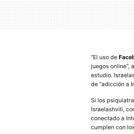
“El uso de
Face
juegos online”, 
estudio. Israela
de “adicción a I
Si los psiquiatr
Israelashvili, 
conectado a Int
cumplen con los 