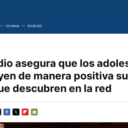
Ucrania
Android
dio asegura que los adol
yen de manera positiva su
ue descubren en la red
FACEBOOK
TWITTER
FLIPBOARD
E-
MAIL