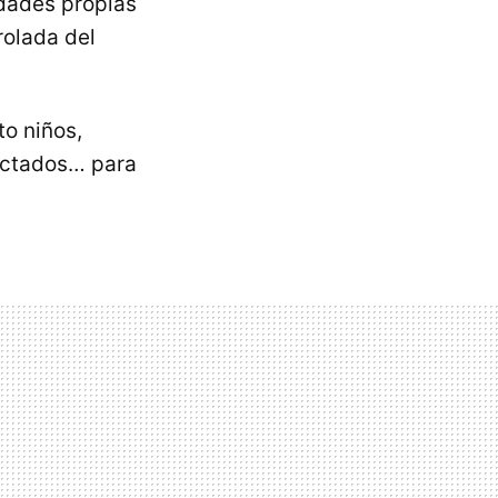
idades propias
rolada del
nto niños,
ectados… para