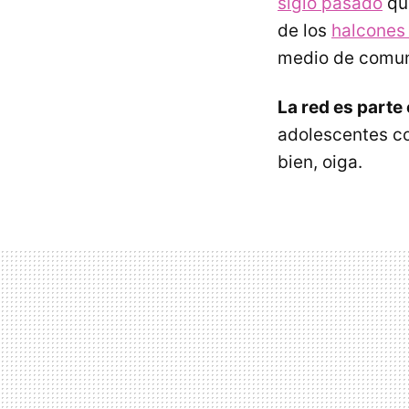
siglo pasado
que
de los
halcones
medio de comuni
La red es parte
adolescentes c
bien, oiga.