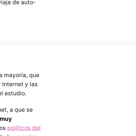
iaje de auto-
la mayoría, que
 Internet y las
l estudio.
net, a que se
 muy
los
políticos del