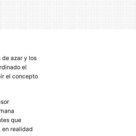
 de azar y los
rdinado el
nir el concepto
esor
semana
ntes que
, en realidad