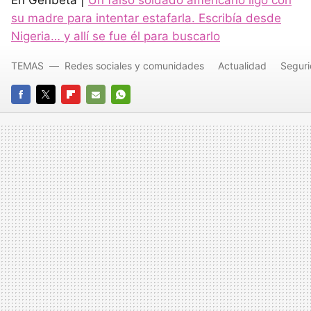
En Genbeta |
Un falso soldado americano ligó con
su madre para intentar estafarla. Escribía desde
Nigeria… y allí se fue él para buscarlo
TEMAS
Redes sociales y comunidades
Actualidad
Segur
FACEBOOK
TWITTER
FLIPBOARD
E-
WHATSAPP
MAIL