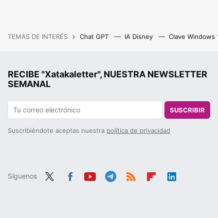
TEMAS DE INTERÉS
Chat GPT
IA Disney
Clave Windows
RECIBE "Xatakaletter", NUESTRA NEWSLETTER
SEMANAL
SUSCRIBIR
Suscribiéndote aceptas nuestra
política de privacidad
Síguenos
Twit
Fac
You
Tele
RSS
Flip
Link
ter
ebo
tub
gra
boa
edIn