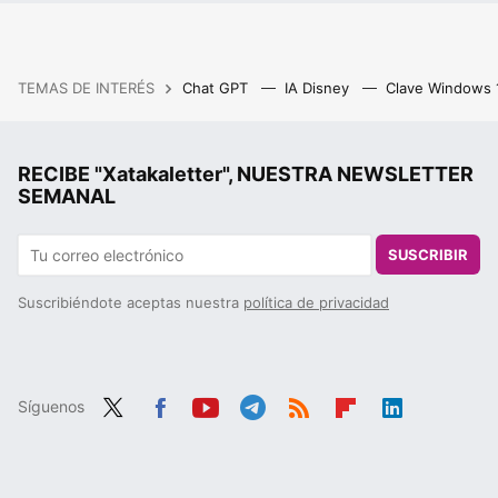
TEMAS DE INTERÉS
Chat GPT
IA Disney
Clave Windows
RECIBE "Xatakaletter", NUESTRA NEWSLETTER
SEMANAL
SUSCRIBIR
Suscribiéndote aceptas nuestra
política de privacidad
Síguenos
Twit
Fac
You
Tele
RSS
Flip
Link
ter
ebo
tub
gra
boa
edIn