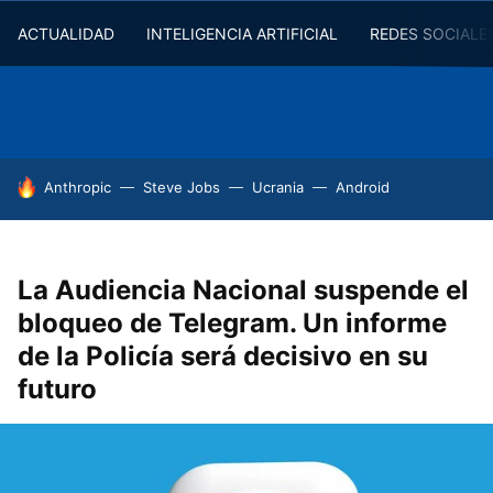
ACTUALIDAD
INTELIGENCIA ARTIFICIAL
REDES SOCIALE
HOY SE HABLA DE
Anthropic
Steve Jobs
Ucrania
Android
La Audiencia Nacional suspende el
bloqueo de Telegram. Un informe
de la Policía será decisivo en su
futuro