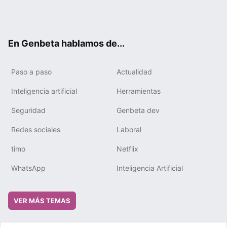
Twit
Fac
You
Tele
RSS
Flip
Link
ter
ebo
tub
gra
boa
edIn
ok
e
m
rd
En Genbeta hablamos de...
Paso a paso
Actualidad
Inteligencia artificial
Herramientas
Seguridad
Genbeta dev
Redes sociales
Laboral
timo
Netflix
WhatsApp
Inteligencia Artificial
VER MÁS TEMAS