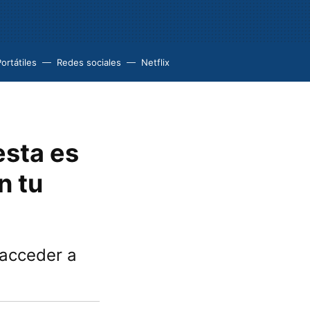
ortátiles
Redes sociales
Netflix
esta es
n tu
acceder a