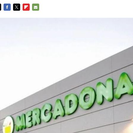
FACEBOOK
TWITTER
FLIPBOARD
E-
MAIL