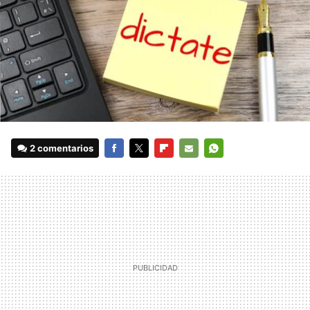
2 comentarios
FACEBOOK
TWITTER
FLIPBOARD
E-
WHATSAPP
MAIL