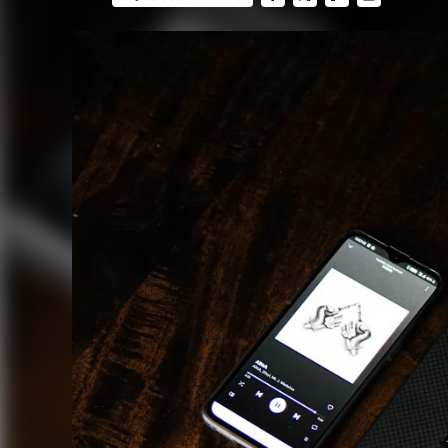
FACEBOOK
TWITTER
FLIPBOARD
E-
MAIL