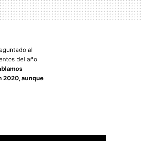
eguntado al
entos del año
ablamos
n 2020, aunque