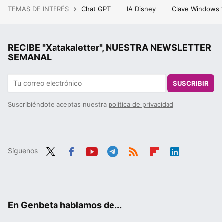
TEMAS DE INTERÉS
Chat GPT
IA Disney
Clave Windows
RECIBE "Xatakaletter", NUESTRA NEWSLETTER
SEMANAL
SUSCRIBIR
Suscribiéndote aceptas nuestra
política de privacidad
Síguenos
Twit
Fac
You
Tele
RSS
Flip
Link
ter
ebo
tub
gra
boa
edIn
ok
e
m
rd
En Genbeta hablamos de...