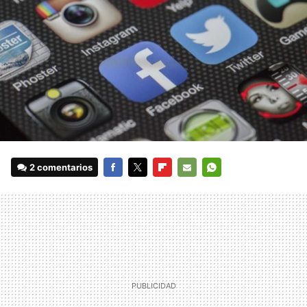
2 comentarios
FACEBOOK
TWITTER
FLIPBOARD
E-
WHATSAPP
MAIL