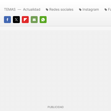
TEMAS
Actualidad
Redes sociales
Instagram
F
FACEBOOK
TWITTER
FLIPBOARD
E-
WHATSAPP
MAIL