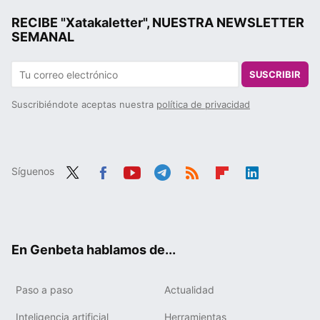
RECIBE "Xatakaletter", NUESTRA NEWSLETTER
SEMANAL
SUSCRIBIR
Suscribiéndote aceptas nuestra
política de privacidad
Síguenos
Twit
Fac
You
Tele
RSS
Flip
Link
ter
ebo
tub
gra
boa
edIn
ok
e
m
rd
En Genbeta hablamos de...
Paso a paso
Actualidad
Inteligencia artificial
Herramientas