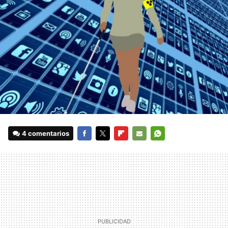
4 comentarios
FACEBOOK
TWITTER
FLIPBOARD
E-
WHATSAPP
MAIL