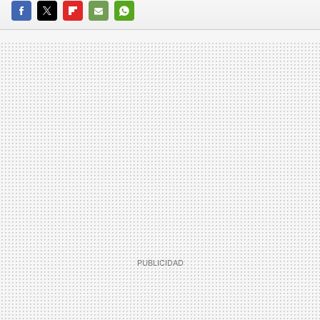
FACEBOOK
TWITTER
FLIPBOARD
E-
WHATSAPP
MAIL