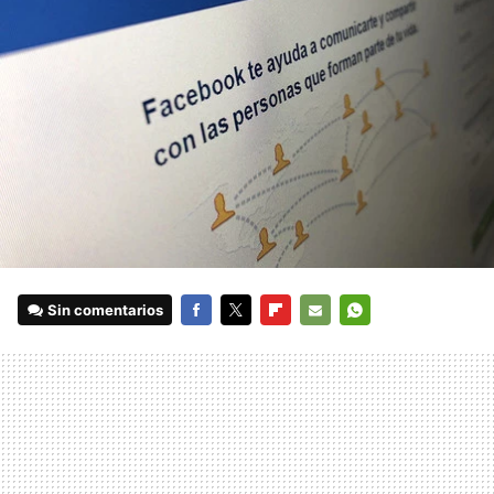
Sin comentarios
FACEBOOK
TWITTER
FLIPBOARD
E-
WHATSAPP
MAIL