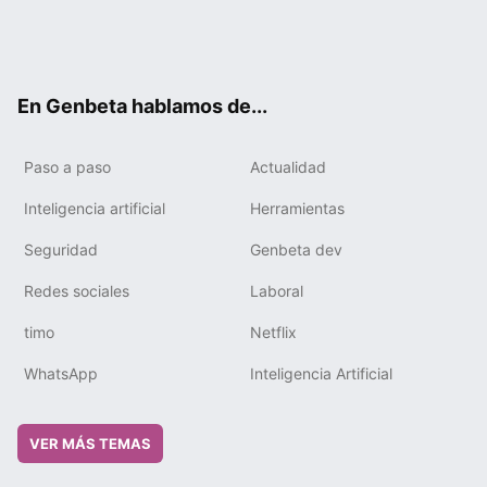
Twit
Fac
You
Tele
RSS
Flip
Link
ter
ebo
tub
gra
boa
edIn
ok
e
m
rd
En Genbeta hablamos de...
Paso a paso
Actualidad
Inteligencia artificial
Herramientas
Seguridad
Genbeta dev
Redes sociales
Laboral
timo
Netflix
WhatsApp
Inteligencia Artificial
VER MÁS TEMAS