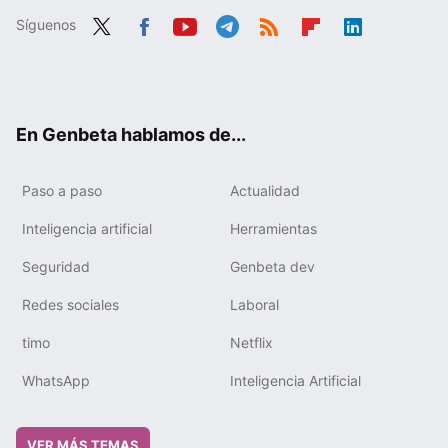
Síguenos
Twit
Fac
You
Tele
RSS
Flip
Link
ter
ebo
tub
gra
boa
edIn
ok
e
m
rd
En Genbeta hablamos de...
Paso a paso
Actualidad
Inteligencia artificial
Herramientas
Seguridad
Genbeta dev
Redes sociales
Laboral
timo
Netflix
WhatsApp
Inteligencia Artificial
VER MÁS TEMAS