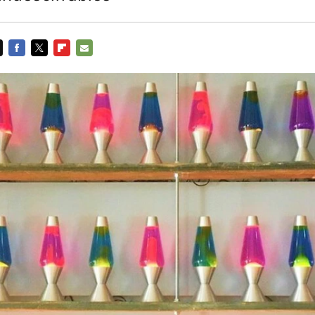
FACEBOOK
TWITTER
FLIPBOARD
E-
MAIL