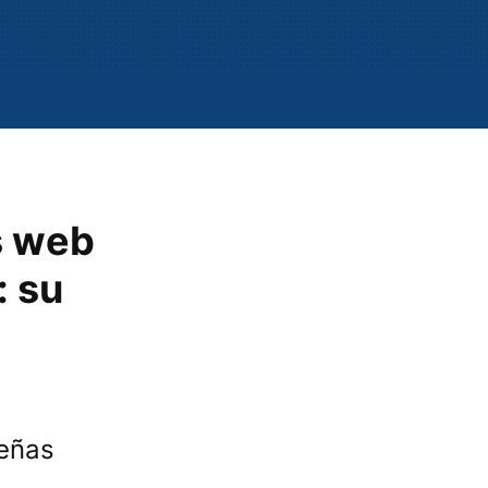
s web
: su
señas