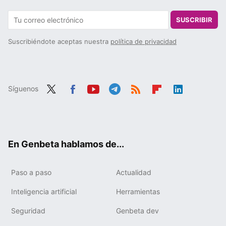
SUSCRIBIR
Suscribiéndote aceptas nuestra
política de privacidad
Síguenos
Twit
Fac
You
Tele
RSS
Flip
Link
ter
ebo
tub
gra
boa
edIn
ok
e
m
rd
En Genbeta hablamos de...
Paso a paso
Actualidad
Inteligencia artificial
Herramientas
Seguridad
Genbeta dev