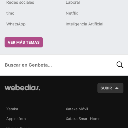
Redes sociales
Laboral
timo
Netflix
WhatsApp
Inteligencia Artificial
VER MÁS TEMAS
BUSC
SUBIR
Xataka
Xataka Móvil
Applesfera
Xataka Smart Home