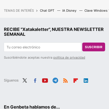
TEMAS DE INTERÉS
Chat GPT
IA Disney
Clave Windows
RECIBE "Xatakaletter", NUESTRA NEWSLETTER
SEMANAL
SUSCRIBIR
Suscribiéndote aceptas nuestra
política de privacidad
Síguenos
Twit
Fac
You
Tele
RSS
Flip
Link
ter
ebo
tub
gra
boa
edIn
ok
e
m
rd
En Genbeta hablamos de...