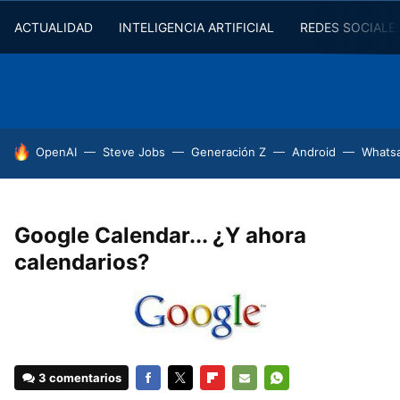
ACTUALIDAD
INTELIGENCIA ARTIFICIAL
REDES SOCIALE
HOY SE HABLA DE
OpenAI
Steve Jobs
Generación Z
Android
Whats
Google Calendar... ¿Y ahora
calendarios?
3 comentarios