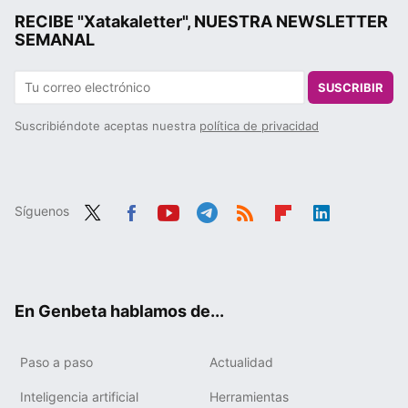
RECIBE "Xatakaletter", NUESTRA NEWSLETTER
SEMANAL
SUSCRIBIR
Suscribiéndote aceptas nuestra
política de privacidad
Síguenos
Twit
Fac
You
Tele
RSS
Flip
Link
ter
ebo
tub
gra
boa
edIn
ok
e
m
rd
En Genbeta hablamos de...
Paso a paso
Actualidad
Inteligencia artificial
Herramientas