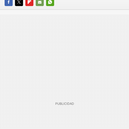
FACEBOOK
TWITTER
FLIPBOARD
E-
WHATSAPP
MAIL