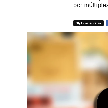
por múltiple
1 comentario
F