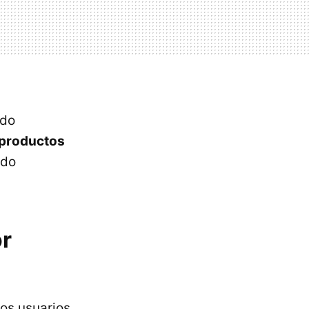
ido
 productos
ndo
or
los usuarios