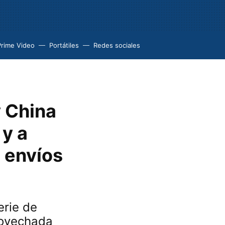
Prime Video
Portátiles
Redes sociales
y China
 y a
s envíos
erie de
rovechada