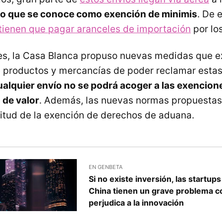
lo que se conoce como exención de minimis
. De 
tienen que pagar aranceles de importación
por los
es, la Casa Blanca propuso nuevas medidas que ex
 productos y mercancías de poder reclamar estas
ualquier envío no se podrá acoger a las exencion
 de valor
. Además, las nuevas normas propuestas 
citud de la exención de derechos de aduana.
EN GENBETA
Si no existe inversión, las startup
China tienen un grave problema co
perjudica a la innovación