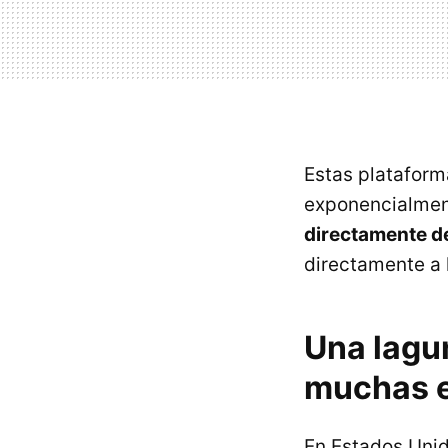
Estas plataform
exponencialment
directamente d
directamente a 
Una lagu
muchas 
En Estados Unid