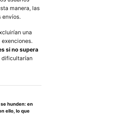
esta manera, las
 envíos.
cluirían una
 exenciones.
es si no supera
dificultarían
s se hunden: en
n ello, lo que