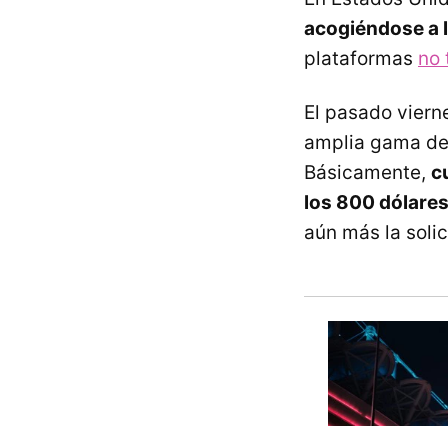
acogiéndose a 
plataformas
no 
El pasado viern
amplia gama de
Básicamente,
c
los 800 dólares
aún más la soli