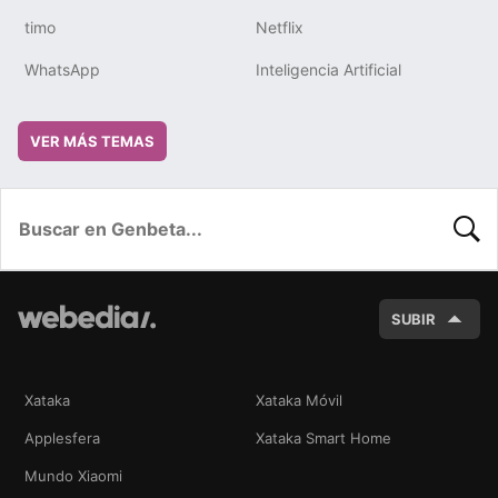
timo
Netflix
WhatsApp
Inteligencia Artificial
VER MÁS TEMAS
BUSC
SUBIR
Xataka
Xataka Móvil
Applesfera
Xataka Smart Home
Mundo Xiaomi