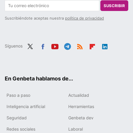
SUSCRIBIR
Suscribiéndote aceptas nuestra
política de privacidad
Síguenos
Twit
Fac
You
Tele
RSS
Flip
Link
ter
ebo
tub
gra
boa
edIn
ok
e
m
rd
En Genbeta hablamos de...
Paso a paso
Actualidad
Inteligencia artificial
Herramientas
Seguridad
Genbeta dev
Redes sociales
Laboral