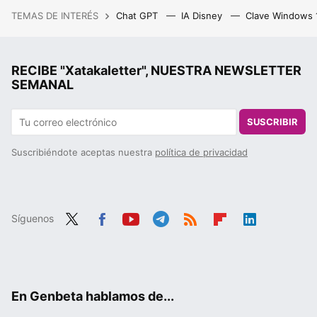
TEMAS DE INTERÉS
Chat GPT
IA Disney
Clave Windows
RECIBE "Xatakaletter", NUESTRA NEWSLETTER
SEMANAL
SUSCRIBIR
Suscribiéndote aceptas nuestra
política de privacidad
Síguenos
Twit
Fac
You
Tele
RSS
Flip
Link
ter
ebo
tub
gra
boa
edIn
ok
e
m
rd
En Genbeta hablamos de...