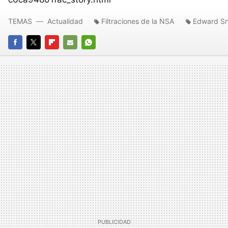
TEMAS
Actualidad
Filtraciones de la NSA
Edward S
FACEBOOK
TWITTER
FLIPBOARD
E-
WHATSAPP
MAIL