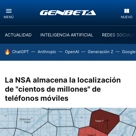
MENÚ
NUEVO
ACTUALIDAD
INTELIGENCIA ARTIFICIAL
REDES SOCIALE
HOY SE HABLA DE
ChatGPT
Anthropic
OpenAI
Generación Z
Google
La NSA almacena la localización
de "cientos de millones" de
teléfonos móviles