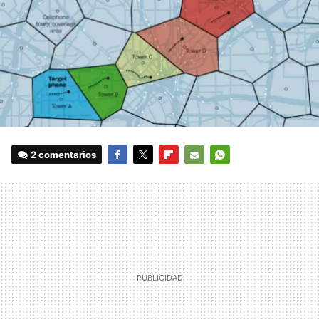
2 comentarios
FACEBOOK
TWITTER
FLIPBOARD
E-
WHATSAPP
MAIL