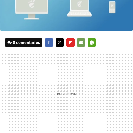
5 comentarios
FACEBOOK
TWITTER
FLIPBOARD
E-
WHATSAPP
MAIL