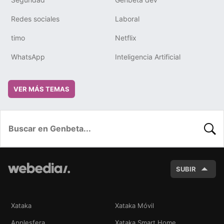
Redes sociales
Laboral
timo
Netflix
WhatsApp
Inteligencia Artificial
VER MÁS TEMAS
BUSC
SUBIR
Xataka
Xataka Móvil
Applesfera
Xataka Smart Home