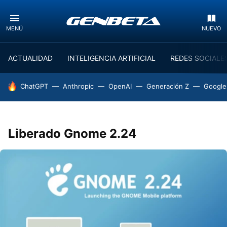
MENÚ
NUEVO
ACTUALIDAD
INTELIGENCIA ARTIFICIAL
REDES SOCIALE
HOY SE HABLA DE
ChatGPT
Anthropic
OpenAI
Generación Z
Google
Liberado Gnome 2.24