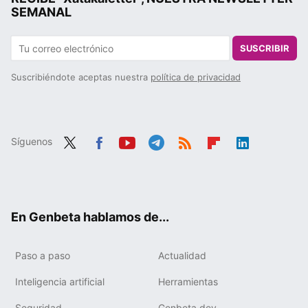
SEMANAL
SUSCRIBIR
Suscribiéndote aceptas nuestra
política de privacidad
Síguenos
Twit
Fac
You
Tele
RSS
Flip
Link
ter
ebo
tub
gra
boa
edIn
ok
e
m
rd
En Genbeta hablamos de...
Paso a paso
Actualidad
Inteligencia artificial
Herramientas
Seguridad
Genbeta dev