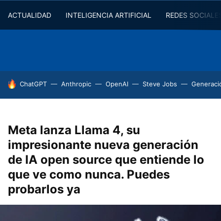
ACTUALIDAD
INTELIGENCIA ARTIFICIAL
REDES SOCIALE
HOY SE HABLA DE
ChatGPT
Anthropic
OpenAI
Steve Jobs
Generaci
Meta lanza Llama 4, su
impresionante nueva generación
de IA open source que entiende lo
que ve como nunca. Puedes
probarlos ya