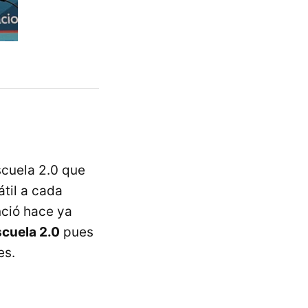
cuela 2.0 que
átil a cada
nció hace ya
scuela 2.0
pues
es.