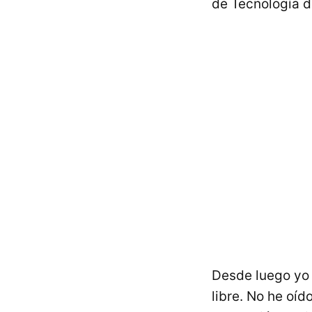
de Tecnología d
Desde luego yo n
libre. No he oíd