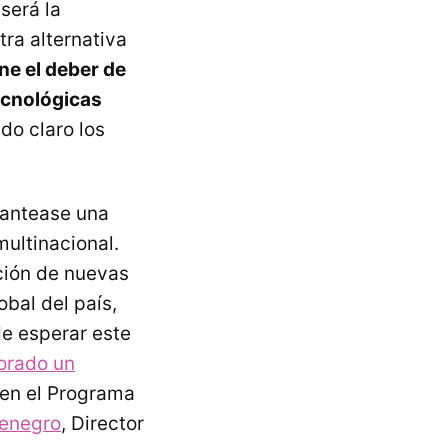
será la
tra alternativa
ne el deber de
ecnológicas
do claro los
lantease una
ultinacional.
ación de nuevas
bal del país,
e esperar este
orado un
 en el Programa
tenegro
, Director