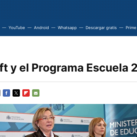
YouTube
Android
Whatsapp
Descargar gratis
Prime
t y el Programa Escuela 
FACEBOOK
TWITTER
FLIPBOARD
E-
MAIL