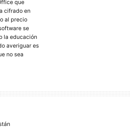
ffice que
a cifrado en
o al precio
 software se
o la educación
do averiguar es
ue no sea
stán