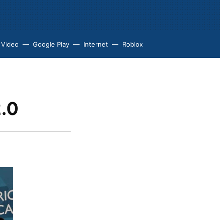
 Video
Google Play
Internet
Roblox
2.0