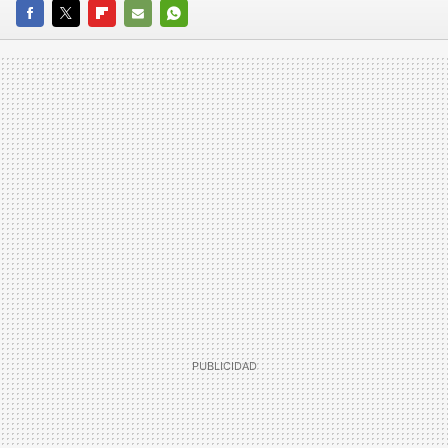
FACEBOOK
TWITTER
FLIPBOARD
E-
WHATSAPP
MAIL