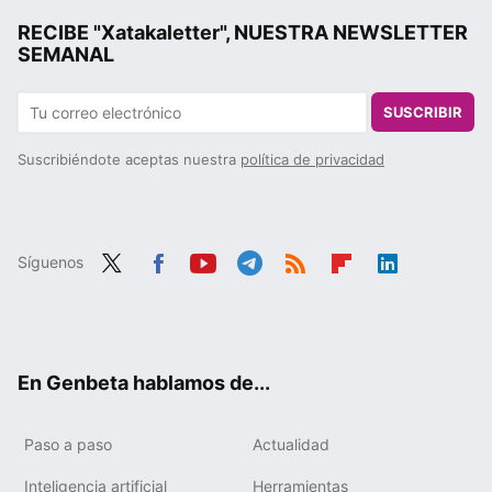
RECIBE "Xatakaletter", NUESTRA NEWSLETTER
SEMANAL
SUSCRIBIR
Suscribiéndote aceptas nuestra
política de privacidad
Síguenos
Twit
Fac
You
Tele
RSS
Flip
Link
ter
ebo
tub
gra
boa
edIn
ok
e
m
rd
En Genbeta hablamos de...
Paso a paso
Actualidad
Inteligencia artificial
Herramientas