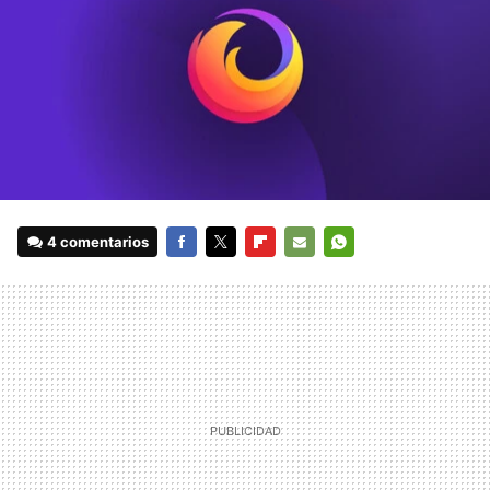
4 comentarios
FACEBOOK
TWITTER
FLIPBOARD
E-
WHATSAPP
MAIL