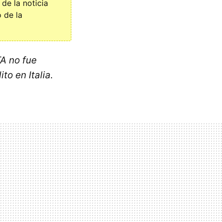
de la noticia
 de la
TA no fue
o en Italia.