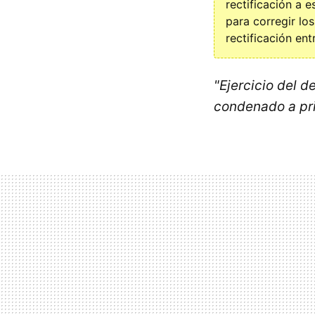
rectificación a 
para corregir lo
rectificación en
"Ejercicio del 
condenado a pri