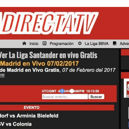
ACEBOOK
TWITTER
FLIPBOARD
E-
MAIL