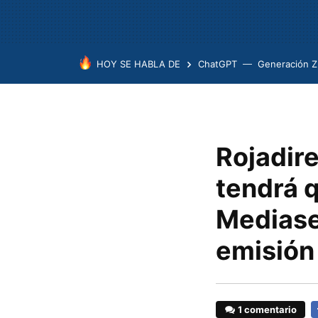
HOY SE HABLA DE
ChatGPT
Generación Z
Rojadire
tendrá 
Mediase
emisión 
1 comentario