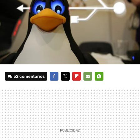
52 comentarios
FACEBOOK
TWITTER
FLIPBOARD
E-
WHATSAPP
MAIL