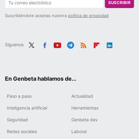
SUSCRIBIR
Suscribiéndote aceptas nuestra
política de privacidad
Síguenos
Twit
Fac
You
Tele
RSS
Flip
Link
ter
ebo
tub
gra
boa
edIn
ok
e
m
rd
En Genbeta hablamos de...
Paso a paso
Actualidad
Inteligencia artificial
Herramientas
Seguridad
Genbeta dev
Redes sociales
Laboral