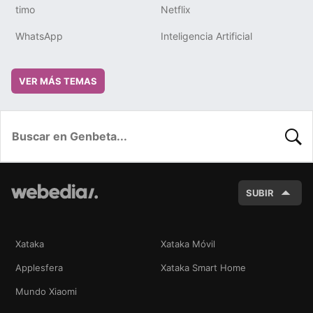
timo
Netflix
WhatsApp
Inteligencia Artificial
VER MÁS TEMAS
BUSC
SUBIR
Xataka
Xataka Móvil
Applesfera
Xataka Smart Home
Mundo Xiaomi